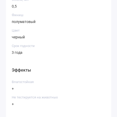
0,5
Финиш
полуматовый
Цвет
черный
Срок годности
3 года
Эффекты
Влагостойкая
+
Не тестируется на животных
+