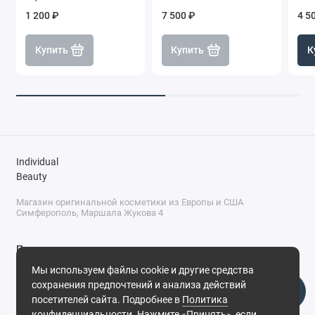
1 200 ₽
7 500 ₽
4 5
Купить
Купить
К
Individual
Beauty
Магазин оригинальной косметики из Европы и США
Симферополь, Маршала Жукова 4
Поддержка
Мы используем файлы cookie и другие средства
+7 (978) 586-46-46
сохранения предпочтений и анализа действий
ПН-ПТ: 9:00 - 18:00
посетителей сайта. Подробнее в
Политика
Суббота: 9:00 - 17:00
конфиденциальности
. Нажмите «Принять», если
Воскресенье: выходной