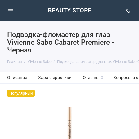
BEAUTY STORE
Подводка-фломастер для глаз
Vivienne Sabo Cabaret Premiere -
Черная
Главная
Vivienne Sabo
Подводка-фломастер для глаз Vivienne Sabo C
Описание
Характеристики
Отзывы
0
Вопросы и о
Популярный