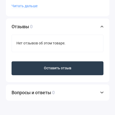
одного цвета в другой.
Читать дальше
В крышечке колбочки встроен мягкий аппликатор,
которым удобно наносить тени на веки. Жидкая
гелевая текстура теней Artiste 24/7 –
Отзывы
0
гипоаллергенная. Жидкие тени прошли
офтальмологическое тестирование.
Нет отзывов об этом товаре.
Жидкие тени – водостойкие, они не растекаются
после нанесения, высыхают за считанные секунды.
После высыхания тени не стягивают веки глаз, не
скатываются в комочки, нанесение не трескается.
Оставить отзыв
Тени для век Vivienne Sabo Artiste 24/7 не теряют
своей яркости в течение суток, их легко можно
удалить любым средством для снятия макияжа.
Вопросы и ответы
0