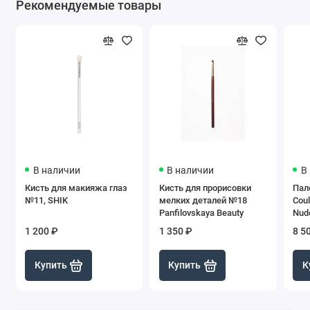
Рекомендуемые товары
В наличии
В наличии
В
Кисть для макияжа глаз
Кисть для прорисовки
Пал
№11, SHIK
мелких деталей №18
Cou
Panfilovskaya Beauty
Nude
1 200 ₽
1 350 ₽
8 5
Купить
Купить
К