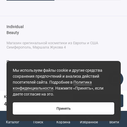
Individual
Beauty
Магазин оригинальной косметики из Европы и США
Симферополь, Маршала Жукова 4
Поддержка
Мы используем файлы cookie и другие средства
+7 (978) 586-46-46
сохранения предпочтений и анализа действий
ПН-ПТ: 9:00 - 18:00
посетителей сайта. Подробнее в
Политика
Суббота: 9:00 - 17:00
конфиденциальности
. Нажмите «Принять», если
Воскресенье: выходной
Симферополь, ул. Маршала Жукова, 4
даете согласие на это.
Кремовые тени Vivienne Sabo Artiste 24/7 №12 - Сатиновый Серо-коричневый
Купить
420 ₽
Принять
0
Каталог
Поиск
Корзина
Избранное
Войти