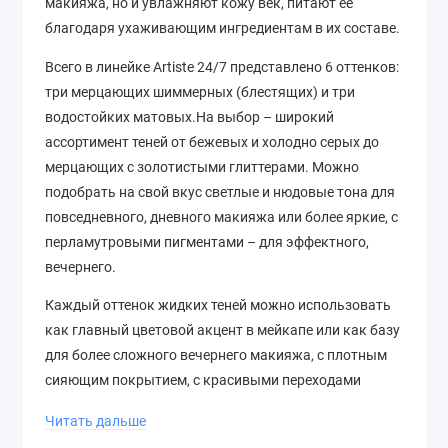
макияжа, но и увлажняют кожу век, питают ее
благодаря ухаживающим ингредиентам в их составе.
Всего в линейке Artiste 24/7 представлено 6 оттенков:
три мерцающих шиммерных (блестящих) и три
водостойких матовых.На выбор – широкий
ассортимент теней от бежевых и холодно серых до
мерцающих с золотистыми глиттерами. Можно
подобрать на свой вкус светлые и нюдовые тона для
повседневного, дневного макияжа или более яркие, с
перламутровыми пигментами – для эффектного,
вечернего.
Каждый оттенок жидких теней можно использовать
как главный цветовой акцент в мейкапе или как базу
для более сложного вечернего макияжа, с плотным
сияющим покрытием, с красивыми переходами
одного цвета в другой.
Читать дальше
В крышечке колбочки встроен мягкий аппликатор,