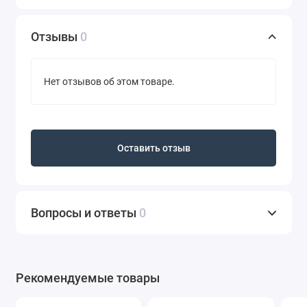
которым удобно наносить тени на веки. Жидкая
гелевая текстура теней Artiste 24/7 –
Отзывы
0
гипоаллергенная. Жидкие тени прошли
офтальмологическое тестирование.
Нет отзывов об этом товаре.
Жидкие тени – водостойкие, они не растекаются
после нанесения, высыхают за считанные секунды.
После высыхания тени не стягивают веки глаз, не
скатываются в комочки, нанесение не трескается.
Оставить отзыв
Тени для век Vivienne Sabo Artiste 24/7 не теряют
своей яркости в течение суток, их легко можно
удалить любым средством для снятия макияжа.
Вопросы и ответы
0
Рекомендуемые товары