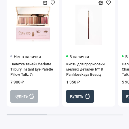
Нет в наличии
В наличии
В
Палетка теней Charlotte
Кисть для прорисовки
Пал
Tilbury Instant Eye Palette
мелких деталей №18
Char
Pillow Talk, 7г
Panfilovskaya Beauty
Talk
7 900 ₽
1 350 ₽
5 9
Купить
Купить
К