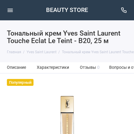
BEAUTY STORE
Тональный крем Yves Saint Laurent
Touche Eclat Le Teint - B20, 25 м
Главная
Yves Saint Laurent
Тональный крем Yves Saint Laurent Touche Ec
Описание
Характеристики
Отзывы
0
Вопросы и о
Популярный