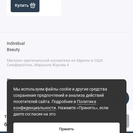
Купить
Individual
Beauty
Магазин оригинальной косметики из Европы и США
Симферополь, Маршала Жукова 4
Поддержка
Мы используем файлы cookie и другие средства
+7 (978) 586-46-46
сохранения предпочтений и анализа действий
ПН-ПТ: 9:00 - 18:00
посетителей сайта. Подробнее в
Политика
Суббота: 9:00 - 17:00
конфиденциальности
. Нажмите «Принять», если
Воскресенье: выходной
Симферополь, ул. Маршала Жукова, 4
даете согласие на это.
Тональный крем Yves Saint Laurent Touche Eclat Le Teint - B20, 25 м
Купить
6 500 ₽
Принять