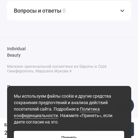
Вопросы и ответы
0
Individual
Beauty
Магазин оригинальной косметики из Европы и США
Симферополь, Маршала Жукова 4
Поддержка
Мы используем файлы cookie и другие средства
+7 (978) 586-46-46
сохранения предпочтений и анализа действий
ПН-ПТ: 9:00 - 18:00
посетителей сайта. Подробнее в
Политика
Суббота: 9:00 - 17:00
конфиденциальности
. Нажмите «Принять», если
Воскресенье: выходной
Симферополь, ул. Маршала Жукова, 4
даете согласие на это.
Балансирующий тоник на основе хауттюйнии Anua Heartleaf 77% Soothing Toner, 250 мл
Купить
2 390 ₽
Принять