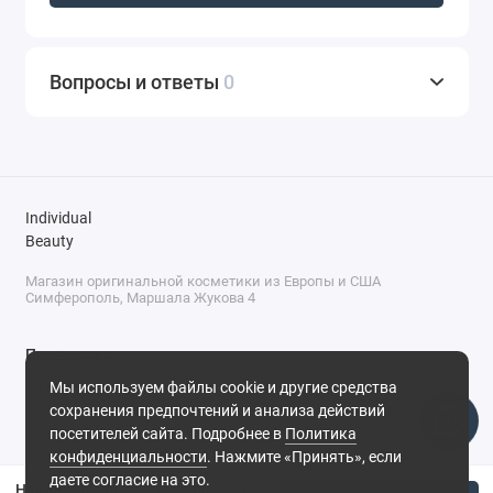
Вопросы и ответы
0
Individual
Beauty
Магазин оригинальной косметики из Европы и США
Симферополь, Маршала Жукова 4
Поддержка
Мы используем файлы cookie и другие средства
+7 (978) 586-46-46
сохранения предпочтений и анализа действий
ПН-ПТ: 9:00 - 18:00
посетителей сайта. Подробнее в
Политика
Суббота: 9:00 - 17:00
конфиденциальности
. Нажмите «Принять», если
Воскресенье: выходной
Симферополь, ул. Маршала Жукова, 4
даете согласие на это.
Накладные ресницы пучки 10D большой микс 8-14 мм изгиб С