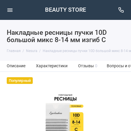
BEAUTY STORE
Накладные ресницы пучки 10D
большой микс 8-14 мм изгиб С
Главная
Nesura
Накладные ресницы пучки 10D большой микс 8-14 м
Описание
Характеристики
Отзывы
0
Вопросы и о
Популярный