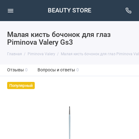
BEAUTY STORE
Малая кисть бочонок для глаз
Piminova Valery Gs3
Главная
Piminova Valery
Малая кисть бочонок для глаз Piminova Val
Отзывы
0
Вопросы и ответы
0
Популярный