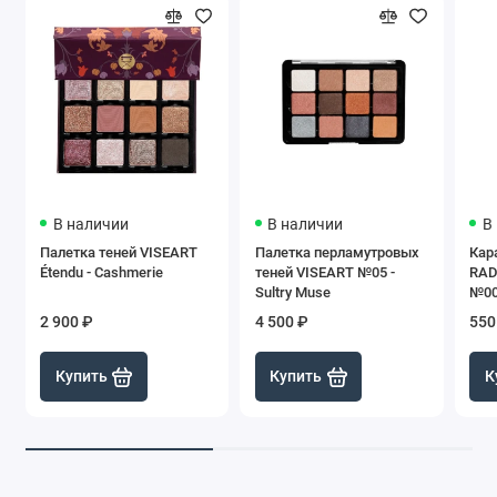
В наличии
В наличии
В
Палетка теней VISEART
Палетка перламутровых
Кар
Étendu - Cashmerie
теней VISEART №05 -
RAD 
Sultry Muse
№00
2 900 ₽
4 500 ₽
550
Купить
Купить
К