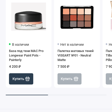
В наличии
Нет в наличии
Н
База под тени MAC Pro
Палетка матовых теней
Пале
Longwear Paint Pots -
VISEART №01 - Neutral
Tilb
Painterly
Matte
Pill
4 200 ₽
7 500 ₽
7 9
Купить
Купить
К