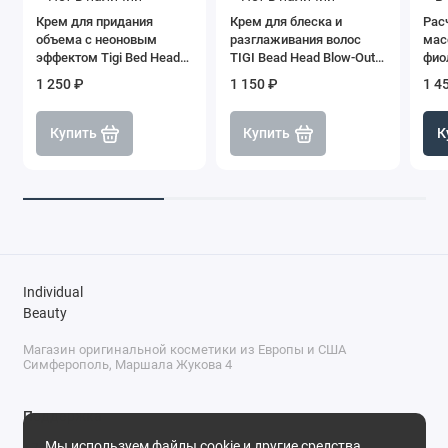
Крем для придания
Крем для блеска и
Рас
объема с неоновым
разглаживания волос
мас
эффектом Tigi Bed Head
TIGI Bead Head Blow-Out,
фио
Motor Mouth, 240 мл
100 мл
Min
1 250 ₽
1 150 ₽
1 4
Купить
Купить
К
Individual
Beauty
Магазин оригинальной косметики из Европы и США
Симферополь, Маршала Жукова 4
Поддержка
Мы используем файлы cookie и другие средства
+7 (978) 586-46-46