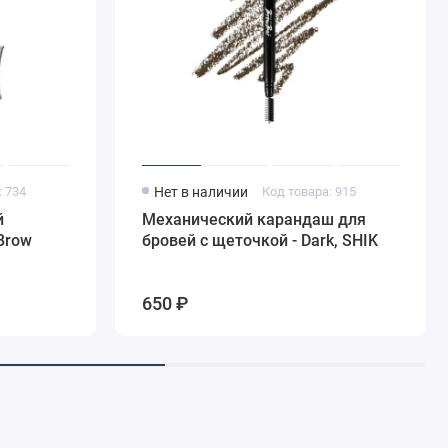
: 734
Нет в наличии
Код товара: 915
й
Механический карандаш для
Brow
бровей с щеточкой - Dark, SHIK
650 ₽