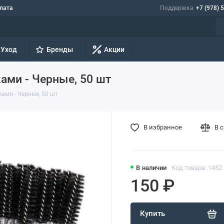
лата
Поддержка
+7 (978) 
Уход
Бренды
Акции
ами - Черные, 50 шт
ками - Черные, 50 шт
В избранное
В 
В наличии
Код товара: 1452
150 ₽
Купить