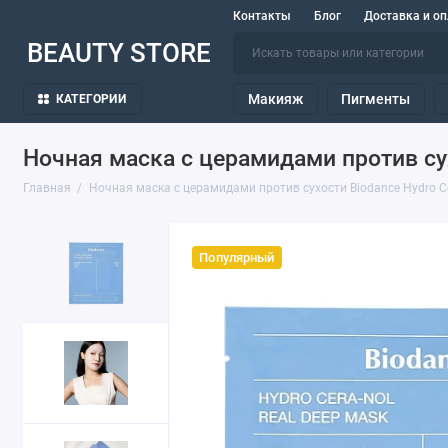
Контакты
Блог
Доставка и оп
BEAUTY STORE
Макияж
Пигменты
КАТЕГОРИИ
Ночная маска с церамидами против сух
Главная
Ночная маска с церамидами против сухости Biodance Hydro Cer
Популярный