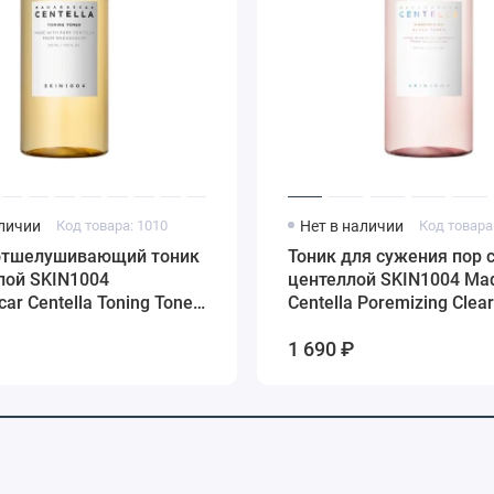
аличии
Код товара: 1010
Нет в наличии
Код товара
отшелушивающий тоник
Тоник для сужения пор 
лой SKIN1004
центеллой SKIN1004 Ma
r Centella Toning Toner,
Centella Poremizing Clear
210 мл
1 690 ₽