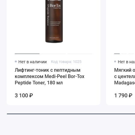
Нет в наличии
Код товара: 1025
Нет в н
Лифтинг-тоник с пептидным
Мягкий 
комплексом Medi-Peel Bor-Tox
с центел
Peptide Toner, 180 мл
Madagasca
210 мл
3 100 ₽
1 790 ₽