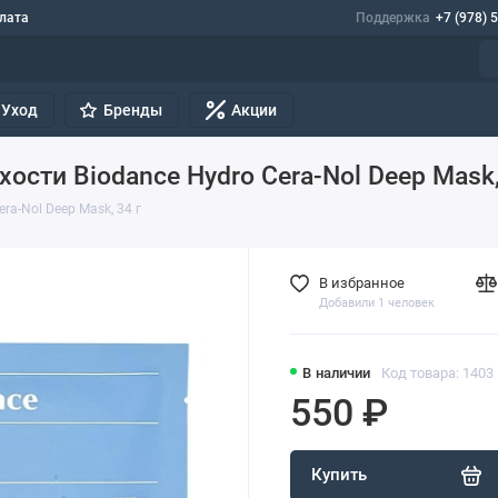
лата
Поддержка
+7 (978) 
Уход
Бренды
Акции
ости Biodance Hydro Cera-Nol Deep Mask,
a-Nol Deep Mask, 34 г
В избранное
Добавили 1 человек
В наличии
Код товара: 1403
550 ₽
Купить