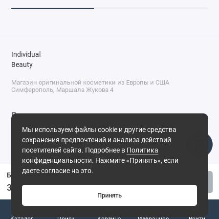
Individual
Beauty
Магазин оригинальной косметики из Европы и США
Симферополь, Маршала Жукова 4
Поддержка
Мы используем файлы cookie и другие средства
+7 (978) 586-46-46
сохранения предпочтений и анализа действий
ПН-ПТ: 9:00 - 18:00
посетителей сайта. Подробнее в
Политика
Суббота: 9:00 - 17:00
конфиденциальности
. Нажмите «Принять», если
Воскресенье: выходной
Симферополь, ул. Маршала Жукова, 4
даете согласие на это.
Бальзам для губ с пептидами Rhode - WaterMelon Slice (Арбуз), 10 мл
Купить
3 500 ₽
Принять
0