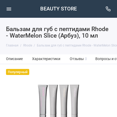
BEAUTY STORE
Бальзам для губ с пептидами Rhode
- WaterMelon Slice (Арбуз), 10 мл
Главная
Rhode
Бальзам для губ с пептидами Rhode - WaterMelon Slice
Описание
Характеристики
Отзывы
0
Вопросы и о
Популярный