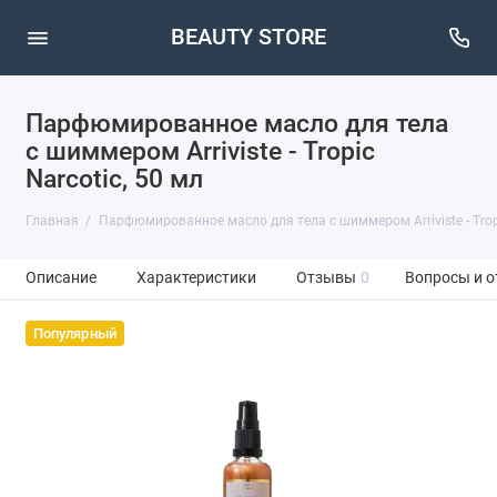
BEAUTY STORE
Парфюмированное масло для тела
с шиммером Arriviste - Tropic
Narcotic, 50 мл
Главная
Парфюмированное масло для тела с шиммером Arriviste - Tropi
Описание
Характеристики
Отзывы
0
Вопросы и о
Популярный