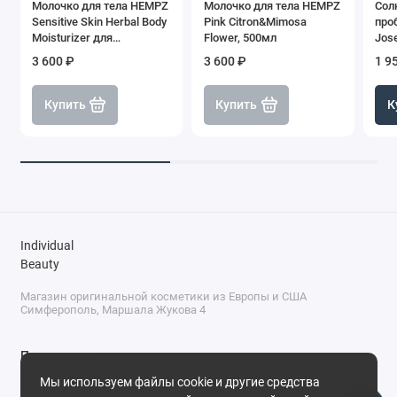
Молочко для тела HEMPZ
Молочко для тела HEMPZ
Сол
Sensitive Skin Herbal Body
Pink Citron&Mimosa
про
Moisturizer для
Flower, 500мл
Jose
чувствительной кожи,
Prob
3 600 ₽
3 600 ₽
1 9
500мл
Купить
Купить
К
Individual
Beauty
Магазин оригинальной косметики из Европы и США
Симферополь, Маршала Жукова 4
Поддержка
Мы используем файлы cookie и другие средства
+7 (978) 586-46-46