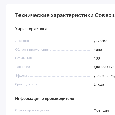
Технические характеристики Соверше
Характеристики
Для кого
унисекс
Область применения
лицо
Объем, мл
400
Тип кожи
для всех ти
Эффект
увлажнение
Срок годности
2 года
Информация о производителе
Страна производства
Франция