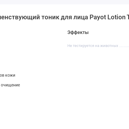
нствующий тоник для лица Payot Lotion To
Эффекты
Не тестируется на животных
пов кожи
, очищение