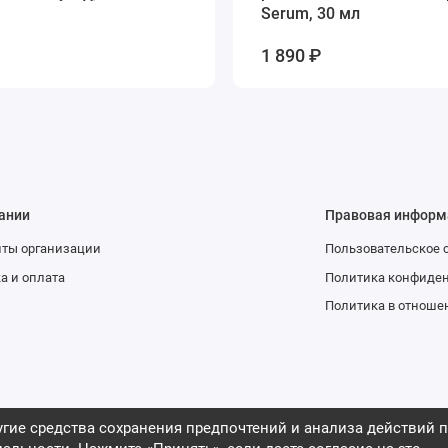
Serum, 30 мл
1 890 ₽
ании
Правовая информ
иты организации
Пользовательское 
а и оплата
Политика конфиде
Политика в отноше
гие средства сохранения предпочтений и анализа действий п
опы и США