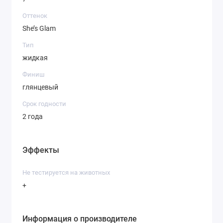
Оттенок
She’s Glam
Тип
жидкая
Финиш
глянцевый
Срок годности
2 года
Эффекты
Не тестируется на животных
+
Информация о производителе