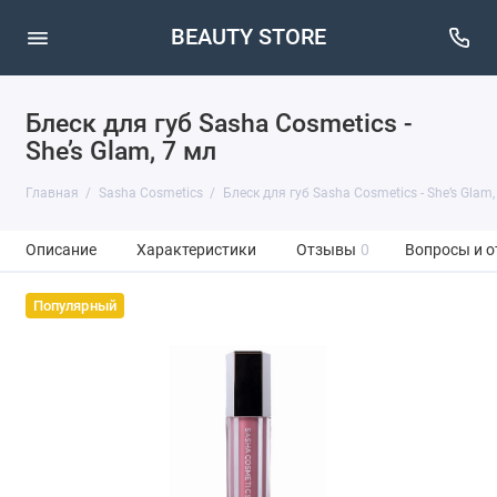
BEAUTY STORE
Блеск для губ Sasha Cosmetics -
She’s Glam, 7 мл
Главная
Sasha Cosmetics
Блеск для губ Sasha Cosmetics - She’s Glam,
Описание
Характеристики
Отзывы
0
Вопросы и о
Популярный