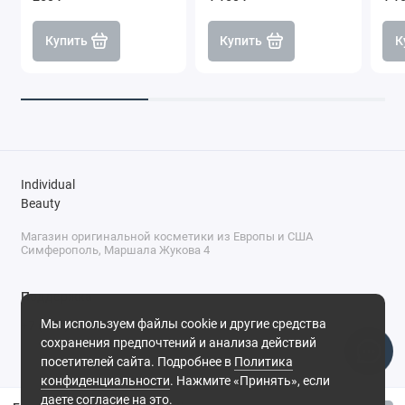
Купить
Купить
К
Individual
Beauty
Магазин оригинальной косметики из Европы и США
Симферополь, Маршала Жукова 4
Поддержка
Мы используем файлы cookie и другие средства
+7 (978) 586-46-46
сохранения предпочтений и анализа действий
ПН-ПТ: 9:00 - 18:00
посетителей сайта. Подробнее в
Политика
Суббота: 9:00 - 17:00
конфиденциальности
. Нажмите «Принять», если
Воскресенье: выходной
Симферополь, ул. Маршала Жукова, 4
даете согласие на это.