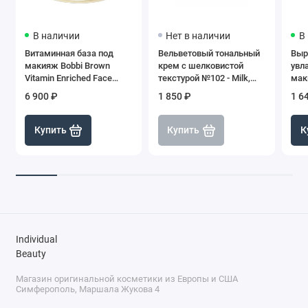
В наличии
Нет в наличии
В
Витаминная база под
Вельветовый тональный
Выр
макияж Bobbi Brown
крем с шелковистой
увл
Vitamin Enriched Face
текстурой №102 - Milk,
мак
Base, 50 мл
SHIK
Pro
6 900 ₽
1 850 ₽
1 6
Купить
Купить
К
Individual
Beauty
Магазин оригинальной косметики из Европы и США
Симферополь, Маршала Жукова 4