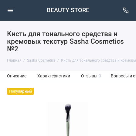
BEAUTY STORE
Кисть для тонального средства и
кремовых текстур Sasha Cosmetics
№2
Главная
Sasha Cosmetics
Кисть для тонального средства и кремовы
Описание
Характеристики
Отзывы
0
Вопросы и о
Популярный