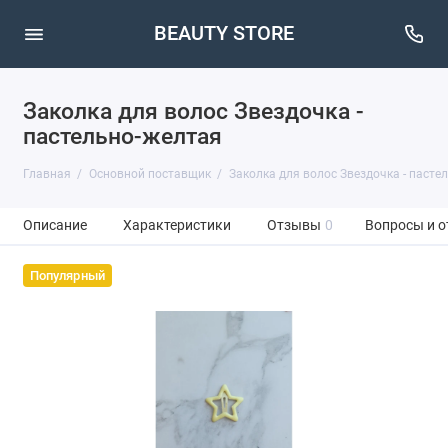
BEAUTY STORE
Заколка для волос Звездочка -
пастельно-желтая
Главная
Основной поставщик
Заколка для волос Звездочка - пасте
Описание
Характеристики
Отзывы
0
Вопросы и о
Популярный