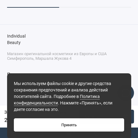
Individual
Beauty
Магазин оригинальной косметики из Европы и США
Симферополь, Маршала Жукова 4
Поддержка
Мы используем файлы cookie и другие средства
+7 (978) 586-46-46
сохранения предпочтений и анализа действий
ПН-ПТ: 9:00 - 18:00
посетителей сайта. Подробнее в
Политика
Суббота: 9:00 - 17:00
конфиденциальности
. Нажмите «Принять», если
Воскресенье: выходной
Симферополь, ул. Маршала Жукова, 4
даете согласие на это.
Заколка для волос Звездочка - пастельно-желтая
Купить
25 ₽
Принять
0