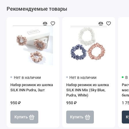
Рекомендуемые товары
Нет в наличии
Нет в наличии
В
Набор резинок из шелка
Набор резинок из шелка
Рас
SILK INN Pudra, 3шт
SILK INN Mix (Sky Blue,
мас
Pudra, White)
бел
Sup
950 ₽
950 ₽
1 7
Купить
Купить
К