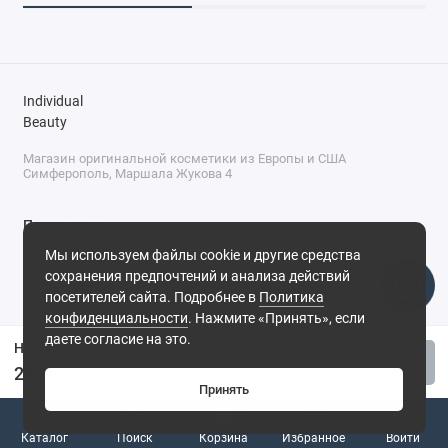
Individual
Beauty
Магазин оригинальной косметики из Европы и США
Симферополь, Маршала Жукова 4
Поддержка
Мы используем файлы cookie и другие средства
+7 (978) 586-46-46
сохранения предпочтений и анализа действий
ПН-ПТ: 9:00 - 18:00
посетителей сайта. Подробнее в
Политика
Суббота: 9:00 - 17:00
конфиденциальности
. Нажмите «Принять», если
Воскресенье: выходной
Симферополь, ул. Маршала Жукова, 4
даете согласие на это.
Набор заколок для волос с зажимом сердечко - розовые, 6 шт
Купить
290 ₽
Принять
0
Каталог
Поиск
Корзина
Избранное
Войти