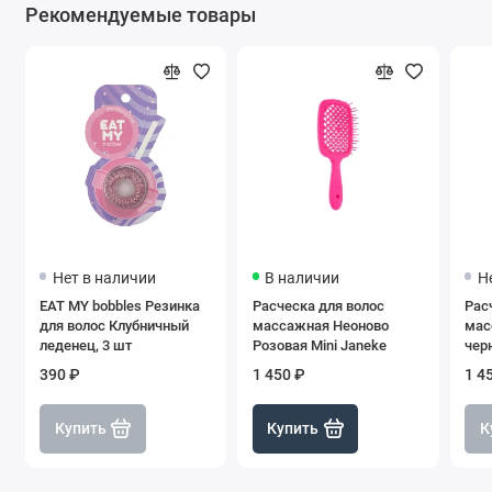
Рекомендуемые товары
Нет в наличии
В наличии
Н
EAT MY bobbles Резинка
Расческа для волос
Рас
для волос Клубничный
массажная Неоново
мас
леденец, 3 шт
Розовая Mini Janeke
чер
Jan
390 ₽
1 450 ₽
1 4
Купить
Купить
К