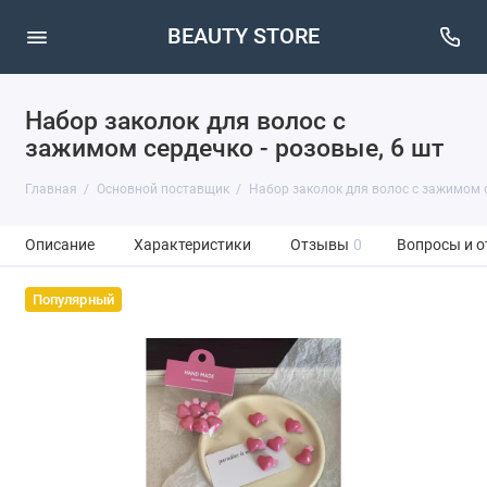
BEAUTY STORE
Набор заколок для волос с
зажимом сердечко - розовые, 6 шт
Главная
Основной поставщик
Набор заколок для волос с зажимом с
Описание
Характеристики
Отзывы
0
Вопросы и о
Популярный