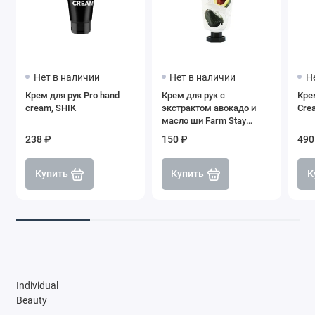
Нет в наличии
Нет в наличии
Н
Крем для рук Pro hand
Крем для рук с
Кре
cream, SHIK
экстрактом авокадо и
Cre
масло ши Farm Stay
Tropical Fruit Hand Cream
238 ₽
150 ₽
490
Avocado&Shea Butter, 50
мл
Купить
Купить
К
Individual
Beauty