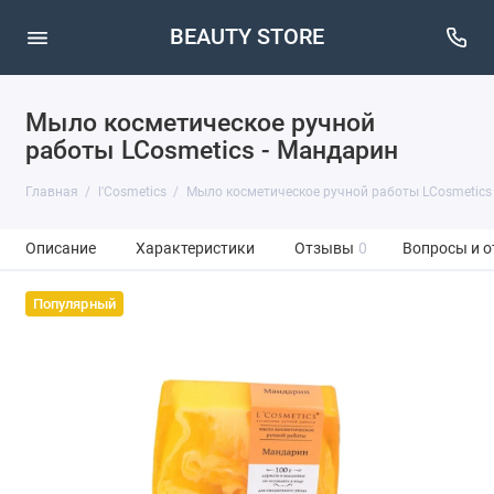
BEAUTY STORE
Мыло косметическое ручной
работы LCosmetics - Мандарин
Главная
l'Cosmetics
Мыло косметическое ручной работы LCosmetics
Описание
Характеристики
Отзывы
0
Вопросы и о
Популярный