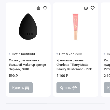
Нет в наличии
Нет в наличии
Н
Спонж для макияжа
Кремовые румяна
Кис
большой Make-up sponge
Charlotte Tilbury Matte
пуд
Черный, SHIK
Beauty Blush Wand - Pink
Pimi
Pop, 12 мл
590 ₽
5 100 ₽
2 6
Купить
Купить
К