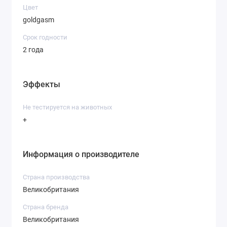
Цвет
goldgasm
Срок годности
2 года
Эффекты
Не тестируется на животных
+
Информация о производителе
Страна производства
Великобритания
Страна бренда
Великобритания