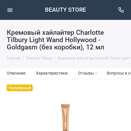
BEAUTY STORE
Кремовый хайлайтер Charlotte
Tilbury Light Wand Hollywood -
Goldgasm (без коробки), 12 мл
Главная
Charlotte Tilbury
Кремовый хайлайтер Charlotte Tilbury Light
Описание
Характеристики
Отзывы
0
Вопросы и о
Популярный