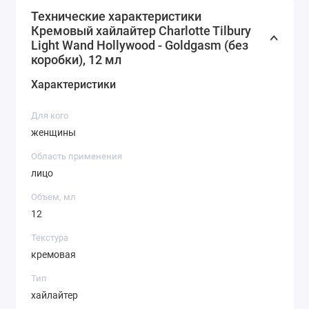
Технические характеристики
Кремовый хайлайтер Charlotte Tilbury
Light Wand Hollywood - Goldgasm (без
коробки), 12 мл
Характеристики
Для кого
женщины
Область применения
лицо
Объем, мл
12
Текстура
кремовая
Тип
хайлайтер