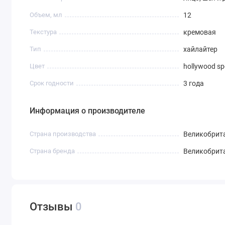
Объем, мл
12
Текстура
кремовая
Тип
хайлайтер
Цвет
hollywood sp
Срок годности
3 года
Информация о производителе
Страна производства
Великобрит
Страна бренда
Великобрит
Отзывы
0