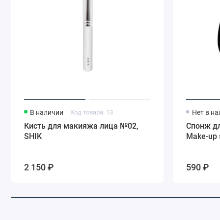
В наличии
Код товара: 13
Нет в н
Кисть для макияжа лица №02,
Спонж д
SHIK
Make-up 
2 150 ₽
590 ₽