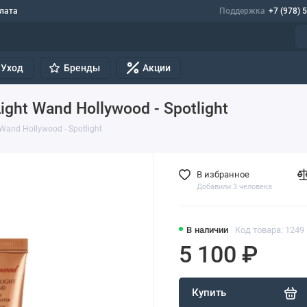
лата
Поддержка
+7 (978) 
Уход
Бренды
Акции
ight Wand Hollywood - Spotlight
Wand Hollywood - Spotlight
В избранное
Добавили 3 человека
В наличии
Код товара: 1249
5 100 ₽
Купить