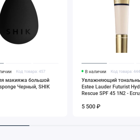
аличии
Код товара: 457
В наличии
Код товара: 44
ля макияжа большой
Увлажняющий тональн
sponge Черный, SHIK
Estee Lauder Futurist Hyd
Rescue SPF 45 1N2 - Ecru
5 500 ₽