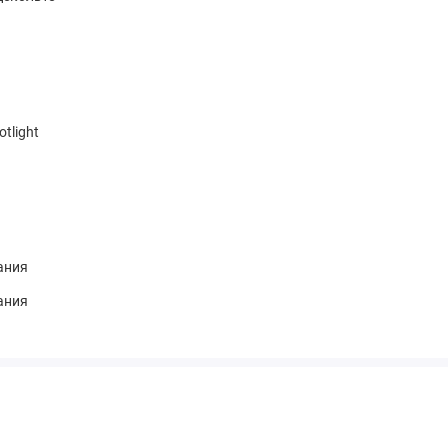
otlight
ания
ания