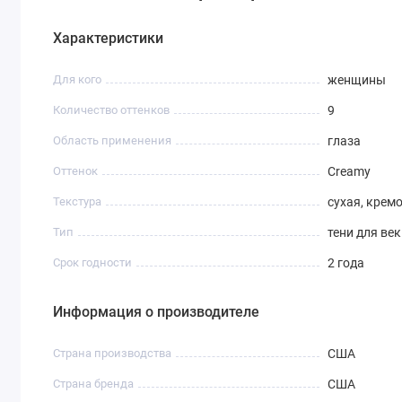
Характеристики
Для кого
женщины
Количество оттенков
9
Область применения
глаза
Оттенок
Creamy
Текстура
сухая, крем
Тип
тени для век
Срок годности
2 года
Информация о производителе
Страна производства
США
Страна бренда
США