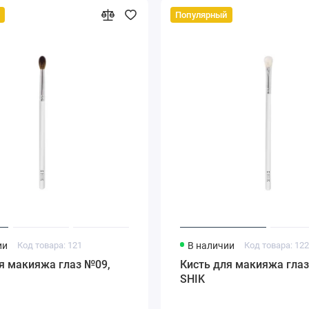
Популярный
ии
Код товара: 121
В наличии
Код товара: 12
я макияжа глаз №09,
Кисть для макияжа глаз
SHIK