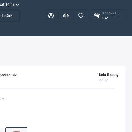
586-46-46
Корзина
0
Найти
0 ₽
Huda Beauty
сравнение
Бренд
1251