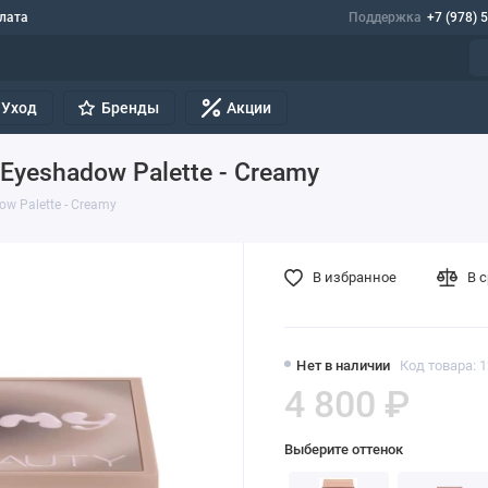
лата
Поддержка
+7 (978) 
Уход
Бренды
Акции
Eyeshadow Palette - Creamy
w Palette - Creamy
В избранное
В 
Нет в наличии
Код товара: 
4 800 ₽
Выберите оттенок