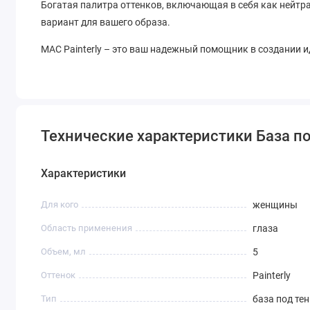
Богатая палитра оттенков, включающая в себя как нейтра
вариант для вашего образа.
MAC Painterly – это ваш надежный помощник в создании 
Технические характеристики База по
Характеристики
Для кого
женщины
Область применения
глаза
Объем, мл
5
Оттенок
Painterly
Тип
база под те