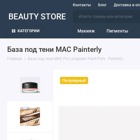
Контакты
Блог
Доставка и оп
BEAUTY STORE
Макияж
Пигменты
КАТЕГОРИИ
База под тени MAC Painterly
Главная
База под тени MAC Pro Longwear Paint Pots - Painterly
Популярный