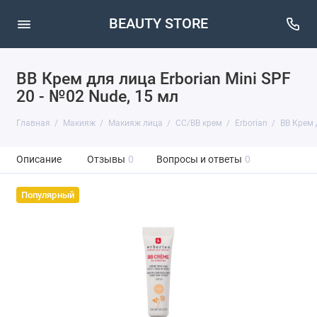
BEAUTY STORE
BB Крем для лица Erborian Mini SPF
20 - №02 Nude, 15 мл
Главная
Макияж
Макияж лица
CC/BB крем
Erborian
BB Крем 
Описание
Отзывы
0
Вопросы и ответы
0
Популярный