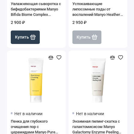
Увлажняющая сыворотка с
Успокаивающие
бифидобактериями Manyo
липосомные пэды от
Bifida Biome Complex
воспалений Manyo Heather
Ampoule, 50 мл
Calming Essence Pad, 60 шт
2 900 ₽
2 950 ₽
Купить
Купить
Нет в наличии
Нет в наличии
Пенка для глубокого
Энзимная пилинг-скатка с
очищения пор с
галактомисисом Manyo
церамидами Manyo Pure
Galactomy Enzyme Peeling