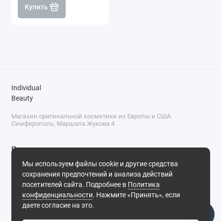
Купить
Individual
Beauty
Магазин оригинальной косметики из Европы и США
Симферополь, Маршала Жукова 4
Поддержка
Мы используем файлы cookie и другие средства
+7 (978) 586-46-46
сохранения предпочтений и анализа действий
ПН-ПТ: 9:00 - 18:00
посетителей сайта. Подробнее в
Политика
Суббота: 9:00 - 17:00
конфиденциальности
. Нажмите «Принять», если
Воскресенье: выходной
Симферополь, ул. Маршала Жукова, 4
даете согласие на это.