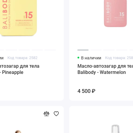
ии
Код товара: 2582
В наличии
Код товара: 25
тозагар для тела
Масло-автозагар для те
- Pineapple
Balibody - Watermelon
4 500 ₽