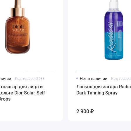
аличии
Код товара: 2538
Нет в наличии
Код товара
тозагар для лица и
Лосьон для загара Radic
ольте Dior Solar-Self
Dark Tanning Spray
Drops
2 900 ₽