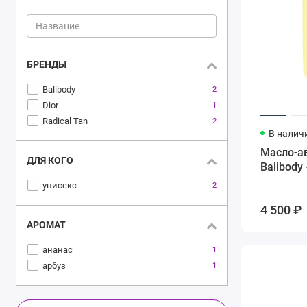
БРЕНДЫ
Balibody
2
Dior
1
Radical Tan
2
В налич
Масло-ав
ДЛЯ КОГО
Balibody 
унисекс
2
4 500 ₽
АРОМАТ
ананас
1
арбуз
1