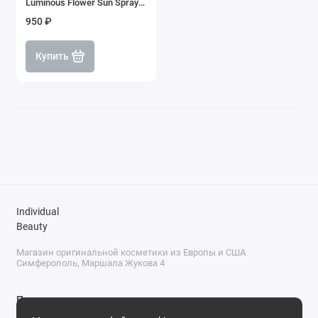
Luminous Flower Sun Spray
SPF50+ PA++++
950 ₽
Купить
Individual
Beauty
Магазин оригинальной косметики из Европы и США
Симферополь, Маршала Жукова 4
Поддержка