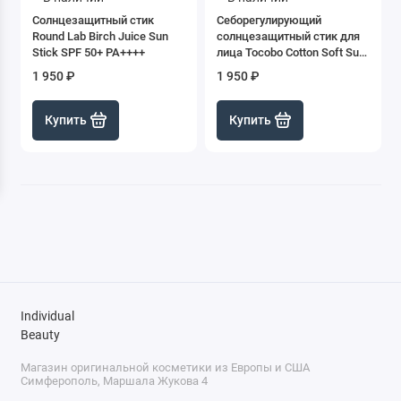
Солнцезащитный стик
Себорегулирующий
Round Lab Birch Juice Sun
солнцезащитный стик для
Stick SPF 50+ PA++++
лица Tocobo Cotton Soft Sun
Stick SPF50 + PA++++
1 950 ₽
1 950 ₽
Купить
Купить
Individual
Beauty
Магазин оригинальной косметики из Европы и США
Симферополь, Маршала Жукова 4