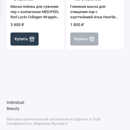
Маска-плёнка для сужения
Глиняная маска для
пор с коллагеном MEDIPEEL
очищения пор с
Red Lacto Collagen Wrapping
хауттюйнией Anua Heartleaf
Mask
Pore Clay Pack, 100 мл
3 400 ₽
1 800 ₽
Купить
Купить
Individual
Beauty
Магазин оригинальной косметики из Европы и США
Симферополь, Маршала Жукова 4