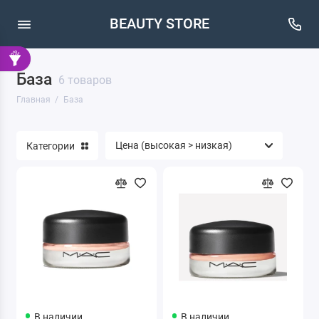
BEAUTY STORE
База
6 товаров
Главная
База
Категории
В наличии
В наличии