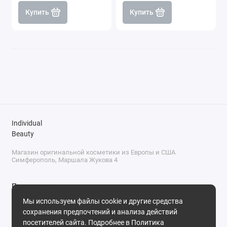
Купить
Купить
Individual
Beauty
Магазин оригинальной косметики из Европы и США
Симферополь, Маршала Жукова 4
Поддержка
Мы используем файлы cookie и другие средства
+7 (978) 586-46-46
сохранения предпочтений и анализа действий
ПН-ПТ: 9:00 - 18:00
посетителей сайта. Подробнее в
Политика
Суббота: 9:00 - 17:00