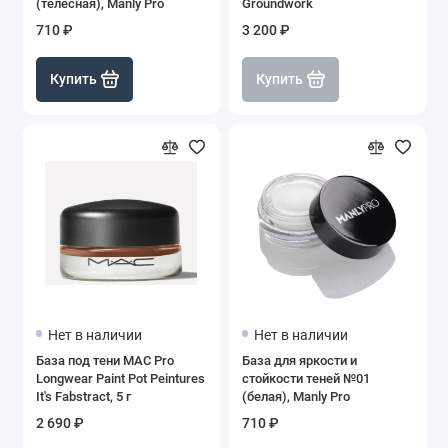
(телесная), Manly Pro
Groundwork
710 ₽
3 200 ₽
Купить
Купить
Нет в наличии
Нет в наличии
База под тени MAC Pro
База для яркости и
Longwear Paint Pot Peintures
стойкости теней №01
It's Fabstract, 5 г
(белая), Manly Pro
2 690 ₽
710 ₽