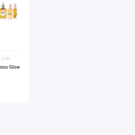
: 2152
isou Glow