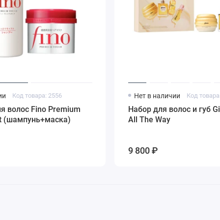
ии
Код товара: 2556
Нет в наличии
Код товара
я волос Fino Premium
Набор для волос и губ G
t (шампунь+маска)
All The Way
9 800 ₽